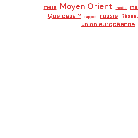
Moyen Orient
meta
mé
média
Qué pasa ?
russie
Réseau
rapport
union européenne