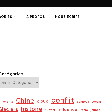
GORIES
À PROPOS
NOUS ÉCRIRE
Catégories
conflit
Chine
cloud
é
charité
données
ecosia
histoire
Glaciers
influence
huawei
irsem
jeunes