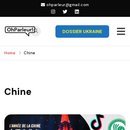
Skip
ohparleur@gmail.com
to
content
DOSSIER UKRAINE
OhParleur!
Prendre du recul
sur l'actualité
Home
Chine
Chine