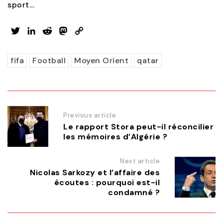
sport…
Twitter
LinkedIn
Reddit
Mastodon
Copy
Link
fifa
Football
Moyen Orient
qatar
Post
Previous article
navigation
Le rapport Stora peut-il réconcilier
les mémoires d’Algérie ?
Next article
Nicolas Sarkozy et l’affaire des
écoutes : pourquoi est-il
condamné ?