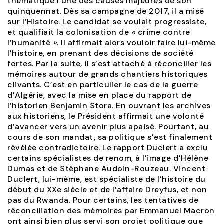
thématique l’une des causes majeures de son
quinquennat. Dès sa campagne de 2017, il a misé
sur l’Histoire. Le candidat se voulait progressiste,
et qualifiait la colonisation de
«
crime contre
l’humanité
»
. Il affirmait alors vouloir faire lui-même
l’histoire, en prenant des décisions de société
fortes. Par la suite, il s’est attaché à réconcilier les
mémoires autour de grands chantiers historiques
clivants. C’est en particulier le cas de la guerre
d’Algérie, avec la mise en place du rapport de
l’historien Benjamin Stora. En ouvrant les archives
aux historiens, le Président affirmait une volonté
d’avancer vers un avenir plus apaisé. Pourtant, au
cours de son mandat, sa politique s’est finalement
révélée contradictoire. Le rapport Duclert a exclu
certains spécialistes de renom, à l’image d’Hélène
Dumas et de Stéphane Audoin-Rouzeau. Vincent
Duclert, lui-même, est spécialiste de l’histoire du
début du XXe siècle et de l’affaire Dreyfus, et non
pas du Rwanda. Pour certains, les tentatives de
réconciliation des mémoires par Emmanuel Macron
ont ainsi bien plus servi son projet politique que