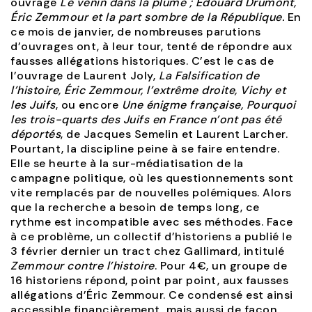
ouvrage
Le venin dans la plume ; Édouard Drumont,
Éric Zemmour et la part sombre de la République.
En
ce mois de janvier, de nombreuses parutions
d’ouvrages ont, à leur tour, tenté de répondre aux
fausses allégations historiques. C’est le cas de
l’ouvrage de Laurent Joly,
La Falsification de
l’histoire, Éric Zemmour, l’extrême droite, Vichy et
les Juifs
, ou encore
Une énigme française, Pourquoi
les trois-quarts des Juifs en France n’ont pas été
déportés
, de Jacques Semelin et Laurent Larcher.
Pourtant, la discipline peine à se faire entendre.
Elle se heurte à la sur-médiatisation de la
campagne politique, où les questionnements sont
vite remplacés par de nouvelles polémiques. Alors
que la recherche a besoin de temps long, ce
rythme est incompatible avec ses méthodes. Face
à ce problème, un collectif d’historiens a publié le
3 février dernier un tract chez Gallimard, intitulé
Zemmour contre l’histoire
. Pour 4€, un groupe de
16 historiens répond, point par point, aux fausses
allégations d’Éric Zemmour. Ce condensé est ainsi
accessible financièrement, mais aussi de façon